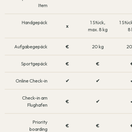
Item
Handgepäck
1 Stück,
1 Stüc
x
max. 8 kg
8
Aufgabegepäck
€
20 kg
20
Sportgepäck
€
€
Online Check-in
✔
✔
Check-in am
€
✔
Flughafen
Priority
€
€
boarding