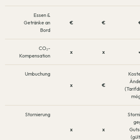
Essen &
Getränke an
€
€
Bord
CO₂-
x
x
Kompensation
Umbuchung
Kost
Änd
x
€
(Tarifd
mög
Stornierung
Storn
ge
x
x
Guts
(gül