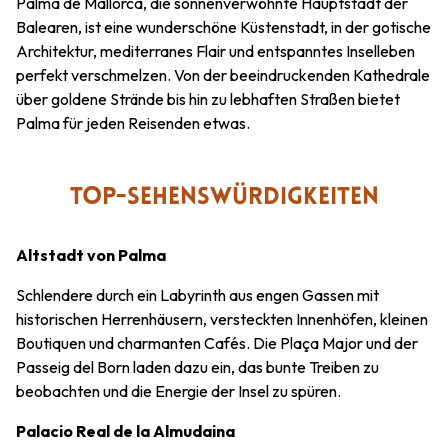
Palma de Mallorca, die sonnenverwöhnte Hauptstadt der
Balearen, ist eine wunderschöne Küstenstadt, in der gotische
Architektur, mediterranes Flair und entspanntes Inselleben
perfekt verschmelzen. Von der beeindruckenden Kathedrale
über goldene Strände bis hin zu lebhaften Straßen bietet
Palma für jeden Reisenden etwas.
TOP-SEHENSWÜRDIGKEITEN
Altstadt von Palma
Schlendere durch ein Labyrinth aus engen Gassen mit
historischen Herrenhäusern, versteckten Innenhöfen, kleinen
Boutiquen und charmanten Cafés. Die Plaça Major und der
Passeig del Born laden dazu ein, das bunte Treiben zu
beobachten und die Energie der Insel zu spüren.
Palacio Real de la Almudaina