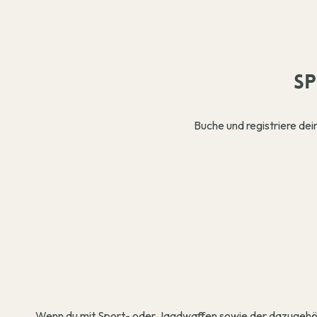
SP
Buche und registriere de
Wenn du mit Sport- oder Jagdwaffen sowie der dazugehör