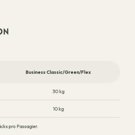
ON
Business Classic/Green/Flex
30 kg
10 kg
cks pro Passagier.