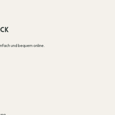
ÄCK
infach und bequem online.
ung.